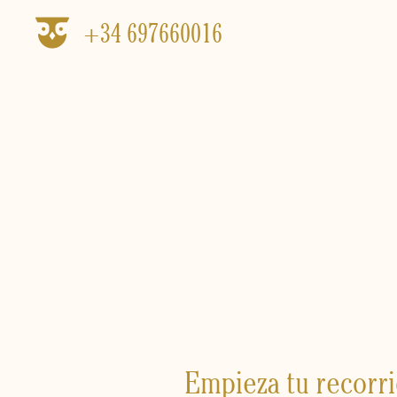
Ir
+34 697660016
al
contenido
Empieza tu recorrid